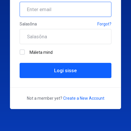
Salasõna
Forgot?
Mäleta mind
Logi sisse
Not a member yet?
Create a New Account