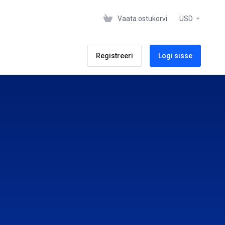
Vaata ostukorvi
USD
Registreeri
Logi sisse