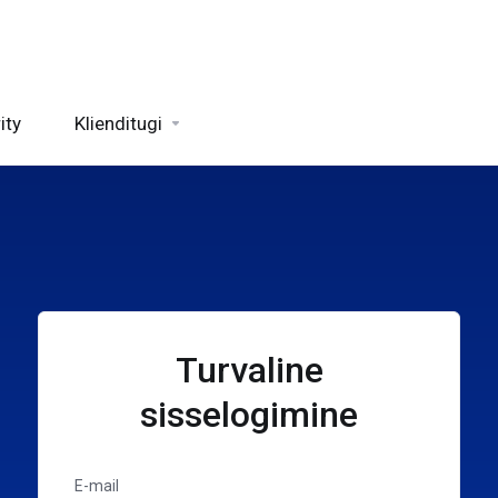
ity
Klienditugi
Turvaline
sisselogimine
E-mail